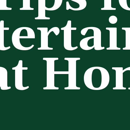
tertai
at H