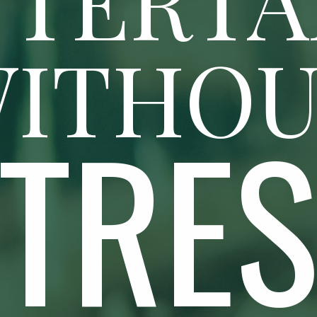
ITHO
TRE