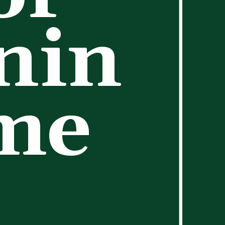
nin
ome