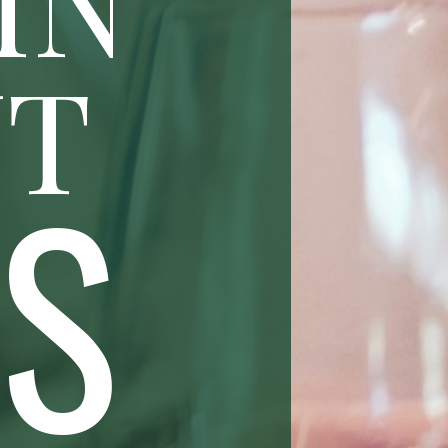
UT
SS